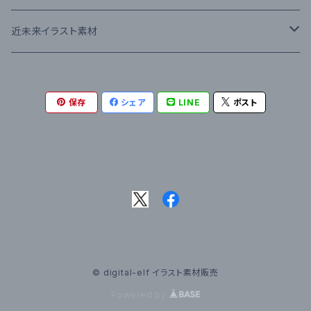
近未来イラスト素材
近未来居住区外観
保存
シェア
LINE
ポスト
近未来都市外観
近未来施設
近未来市街地
キャラクター入り
© digital-elf イラスト素材販売
動く背景イラスト
Powered by