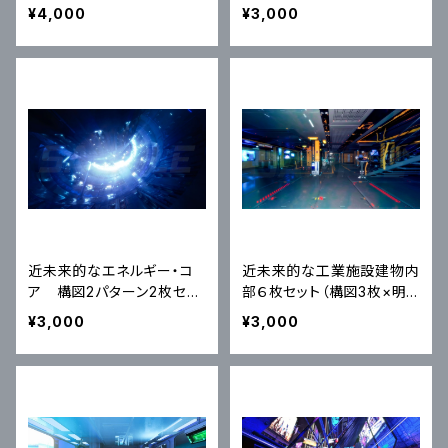
街4枚セット（通常・雨・激し
スト素材
¥4,000
¥3,000
い雨と別色調）｜近未来ア
ニメ風イラスト素材
近未来的なエネルギー・コ
近未来的な工業施設建物内
ア 構図2パターン2枚セッ
部６枚セット（構図3枚×明
ト｜近未来アニメ風イラスト
暗色調２枚）｜近未来アニ
¥3,000
¥3,000
素材
メ風イラスト素材