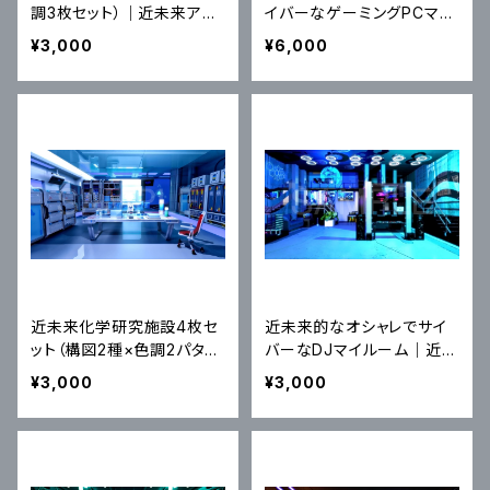
調3枚セット）｜近未来アニ
イバーなゲーミングPCマ
メ風イラスト素材
イ・ルーム（ループ映像MP
¥3,000
¥6,000
4、ダーク・ライト２パターン）
近未来化学研究施設4枚セ
近未来的なオシャレでサイ
ット（構図2種×色調2パター
バーなDJマイルーム｜近未
ン計4枚）｜近未来アニメ風
来背景イラスト素材
¥3,000
¥3,000
イラスト素材