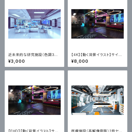
近未来的な研究施設（色調3枚
【4K】【動く背景イラスト】サイバ
セット）｜近未来アニメ風イラス
ーパンク・マイ・ワンルーム（ルー
¥3,000
¥8,000
ト素材
プ映像MP4）
【FHD】【動く背景イラスト】サイ
医療施設（高解像度版）2枚セッ