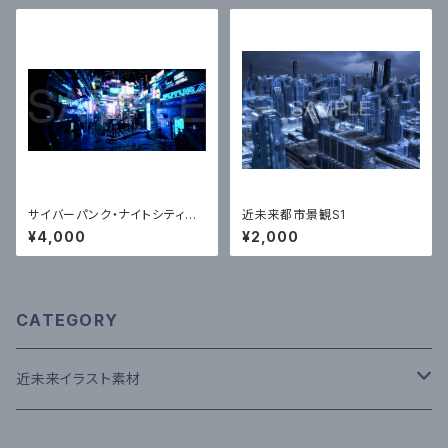
サイバーパンク・ナイトシティー
近未来都市景観S1
+街の人入り・無し2枚セット｜
¥4,000
¥2,000
近未来アニメ風イラスト素材
CATEGORY
近未来イラスト素材
近未来居住区外観