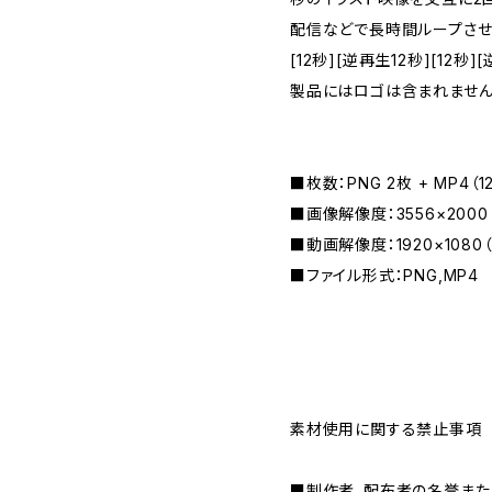
配信などで長時間ループさせ
[12秒][逆再生12秒][12秒][
製品にはロゴは含まれません
■枚数：PNG 2枚 + MP4（1
■画像解像度：3556×2000
■動画解像度：1920×1080（H
■ファイル形式：PNG,MP4
素材使用に関する禁止事項
■制作者、配布者の名誉また