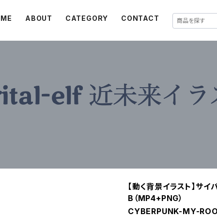
OME
ABOUT
CATEGORY
CONTACT
【動く背景イラスト】サイ
B（MP4+PNG）
CYBERPUNK-MY-ROO