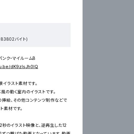
83802バイト)
パンク・マイルームB
tu.be/dK9zIsJh0lQ
景イラスト素材です。
メ風の動く室内のイラストです。
の挿絵、その他コンテンツ制作などで
ト素材です。
12秒のイラスト映像と、逆再生した12
回ずつ繋げた動画となっています。動画