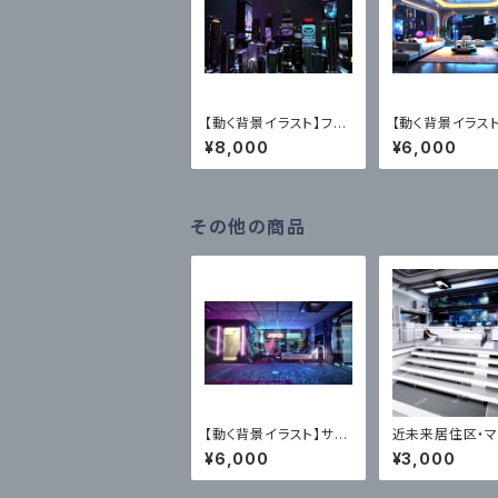
【動く背景イラスト】フュ
【動く背景イラスト
ーチャリスティック・ナイ
ーチャリスティッ
¥8,000
¥6,000
ト・シティー（4Kループ
イ・リビングルー
映像MP4）｜近未来ア
プ映像MP4・4フ
ニメ風イラスト素材
ル）｜近未来アニ
ラスト素材
その他の商品
【動く背景イラスト】サイ
近未来居住区・
バーパンク・マイルーム
ム2枚セット・イ
¥6,000
¥3,000
A（MP4+PNG）
材【商用利用向け