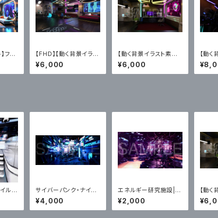
】フュ
【FHD】【動く背景イラス
【動く背景イラスト素材】
【動く
ク・マ
ト】サイバーパンク・マ
サイバーなゲーミングP
バーパ
¥6,000
¥6,000
¥8,
ム（ルー
イ・ワンルーム（ループ
Cマイ・ルーム（ループ映
ーム（
ァイ
映像MP4）
像MP4、ダーク・ライト
メ風イ
２パターン）
マイルー
サイバーパンク・ナイト
エネルギー研究施設|近
【動く
ラスト素
シティー+街の人入り・
未来アニメ風イラスト
サイバ
¥4,000
¥2,000
¥6,
】
無し2枚セット｜近未来
Cマイ
アニメ風イラスト素材
像MP