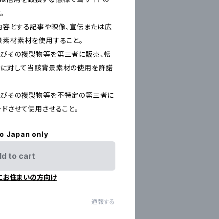
。
内容とする記事や映像、宣伝または広
景素材素材を使用すること。
及びその複製物等を第三者に販売、転
者に対して当該背景素材の使用を許諾
及びその複製物等を不特定の第三者に
ードさせて使用させること。
to Japan only
d to cart
にお住まいの方向け
通報する