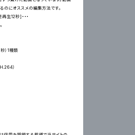
るのにオススメの編集方法です。
逆再生12秒]・・・
。
2秒）1種類
.264）
は信用を毀損する態様で当サイトの