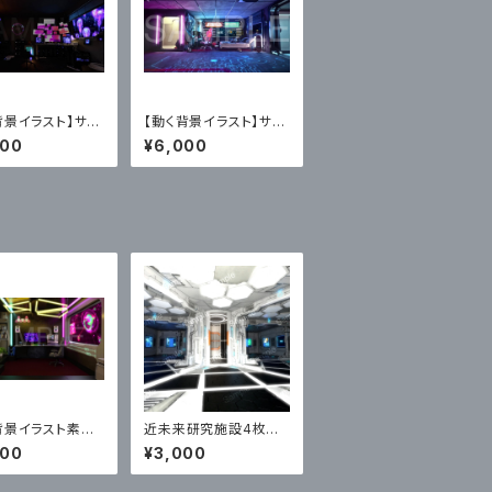
背景イラスト】サイ
【動く背景イラスト】サイ
ンク・マイPCル
バーパンク・マイルーム
000
¥6,000
ループ映像MP4）
A（MP4+PNG）
背景イラスト素材】
近未来研究施設4枚セ
ーなゲーミングP
ット・イラスト素材【商用
000
¥3,000
・ルーム（ループ映
利用向け】
4、ダーク・ライト